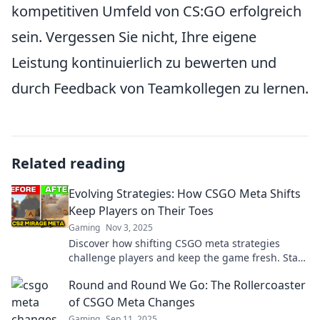
kompetitiven Umfeld von CS:GO erfolgreich
sein. Vergessen Sie nicht, Ihre eigene
Leistung kontinuierlich zu bewerten und
durch Feedback von Teamkollegen zu lernen.
Related reading
Evolving Strategies: How CSGO Meta Shifts
Keep Players on Their Toes
Gaming
Nov 3, 2025
Discover how shifting CSGO meta strategies
challenge players and keep the game fresh. Stay
ahead of the competition with our expert
Round and Round We Go: The Rollercoaster
insights!
of CSGO Meta Changes
Gaming
Sep 11, 2025