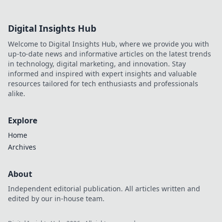
Digital Insights Hub
Welcome to Digital Insights Hub, where we provide you with
up-to-date news and informative articles on the latest trends
in technology, digital marketing, and innovation. Stay
informed and inspired with expert insights and valuable
resources tailored for tech enthusiasts and professionals
alike.
Explore
Home
Archives
About
Independent editorial publication. All articles written and
edited by our in-house team.