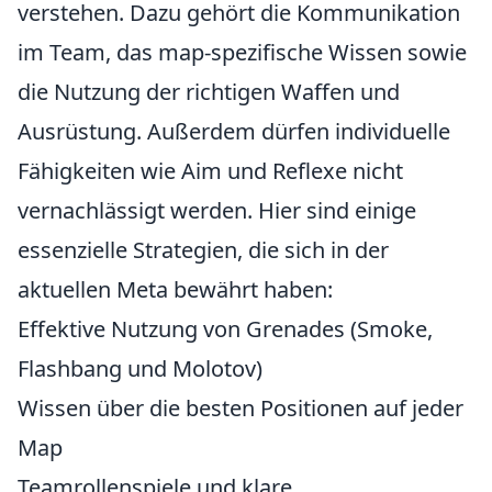
verstehen. Dazu gehört die Kommunikation
im Team, das map-spezifische Wissen sowie
die Nutzung der richtigen Waffen und
Ausrüstung. Außerdem dürfen individuelle
Fähigkeiten wie Aim und Reflexe nicht
vernachlässigt werden. Hier sind einige
essenzielle Strategien, die sich in der
aktuellen Meta bewährt haben:
Effektive Nutzung von Grenades (Smoke,
Flashbang und Molotov)
Wissen über die besten Positionen auf jeder
Map
Teamrollenspiele und klare