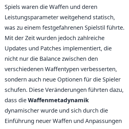
Spiels waren die Waffen und deren
Leistungsparameter weitgehend statisch,
was zu einem festgefahrenen Spielstil führte.
Mit der Zeit wurden jedoch zahlreiche
Updates und Patches implementiert, die
nicht nur die Balance zwischen den
verschiedenen Waffentypen verbesserten,
sondern auch neue Optionen für die Spieler
schufen. Diese Veränderungen führten dazu,
dass die
Waffenmetadynamik
dynamischer wurde und sich durch die
Einführung neuer Waffen und Anpassungen