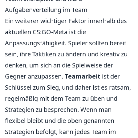
Aufgabenverteilung im Team
Ein weiterer wichtiger Faktor innerhalb des
aktuellen CS:GO-Meta ist die
Anpassungsfähigkeit. Spieler sollten bereit
sein, ihre Taktiken zu ändern und kreativ zu
denken, um sich an die Spielweise der
Gegner anzupassen.
Teamarbeit
ist der
Schlüssel zum Sieg, und daher ist es ratsam,
regelmäßig mit dem Team zu üben und
Strategien zu besprechen. Wenn man
flexibel bleibt und die oben genannten
Strategien befolgt, kann jedes Team im