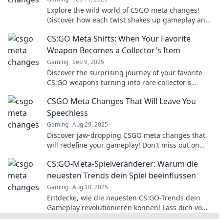
Explore the wild world of CSGO meta changes!
Discover how each twist shakes up gameplay and
keeps players on their toes.
CS:GO Meta Shifts: When Your Favorite
Weapon Becomes a Collector's Item
Gaming
Sep 9, 2025
Discover the surprising journey of your favorite
CS:GO weapons turning into rare collector's
items! Uncover the latest meta shifts now!
CSGO Meta Changes That Will Leave You
Speechless
Gaming
Aug 29, 2025
Discover jaw-dropping CSGO meta changes that
will redefine your gameplay! Don't miss out on
the latest updates that will leave you speechless!
CS:GO-Meta-Spielveränderer: Warum die
neuesten Trends dein Spiel beeinflussen
Gaming
Aug 10, 2025
Entdecke, wie die neuesten CS:GO-Trends dein
Gameplay revolutionieren können! Lass dich von
den Meta-Spielveränderern inspirieren!