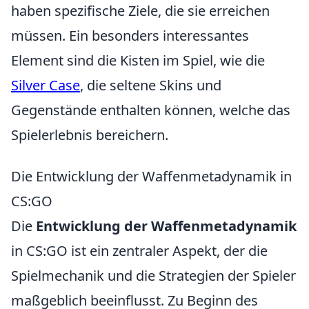
haben spezifische Ziele, die sie erreichen
müssen. Ein besonders interessantes
Element sind die Kisten im Spiel, wie die
Silver Case
, die seltene Skins und
Gegenstände enthalten können, welche das
Spielerlebnis bereichern.
Die Entwicklung der Waffenmetadynamik in
CS:GO
Die
Entwicklung der Waffenmetadynamik
in CS:GO ist ein zentraler Aspekt, der die
Spielmechanik und die Strategien der Spieler
maßgeblich beeinflusst. Zu Beginn des