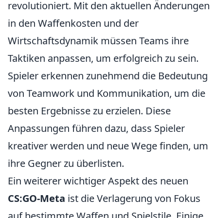
revolutioniert. Mit den aktuellen Änderungen
in den Waffenkosten und der
Wirtschaftsdynamik müssen Teams ihre
Taktiken anpassen, um erfolgreich zu sein.
Spieler erkennen zunehmend die Bedeutung
von Teamwork und Kommunikation, um die
besten Ergebnisse zu erzielen. Diese
Anpassungen führen dazu, dass Spieler
kreativer werden und neue Wege finden, um
ihre Gegner zu überlisten.
Ein weiterer wichtiger Aspekt des neuen
CS:GO-Meta
ist die Verlagerung von Fokus
auf bestimmte Waffen und Spielstile. Einige