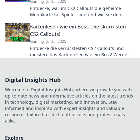
Gaming
Jul 25, 2025
Entdecke, warum CS2 Callouts die geheime
Menükarte für Spieler sind und wie sie dein
Gameplay auf das nächste Level bringen!
Kartenlesen wie ein Boss: Die skurrilsten
CS2 Callouts!
Gaming
Jul 25, 2025
Entdecke die verrücktesten CS2 Callouts und
meistere das Kartenlesen wie ein Boss! Werde
zum Game-Changer in deiner nächsten Runde!
Digital Insights Hub
Welcome to Digital Insights Hub, where we provide you with
up-to-date news and informative articles on the latest trends
in technology, digital marketing, and innovation. Stay
informed and inspired with expert insights and valuable
resources tailored for tech enthusiasts and professionals
alike.
Explore