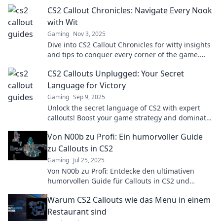
CS2 Callout Chronicles: Navigate Every Nook
with Wit
Gaming
Nov 3, 2025
Dive into CS2 Callout Chronicles for witty insights
and tips to conquer every corner of the game.
Uncover strategies and elevate your gameplay!
CS2 Callouts Unplugged: Your Secret
Language for Victory
Gaming
Sep 9, 2025
Unlock the secret language of CS2 with expert
callouts! Boost your game strategy and dominate
the competition like never before.
Von N00b zu Profi: Ein humorvoller Guide
zu Callouts in CS2
Gaming
Jul 25, 2025
Von N00b zu Profi: Entdecke den ultimativen
humorvollen Guide für Callouts in CS2 und
steigere dein Gameplay! Jetzt lesen und lachen!
Warum CS2 Callouts wie das Menu in einem
Restaurant sind