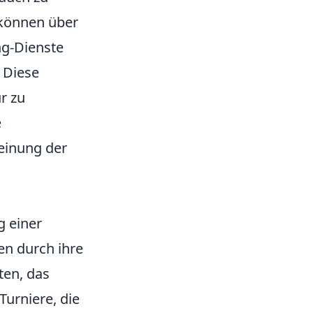
 können über
ng-Dienste
 Diese
r zu
e
einung der
g einer
en durch ihre
ten, das
Turniere, die