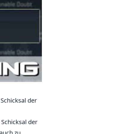
Schicksal der
 Schicksal der
 auch zu