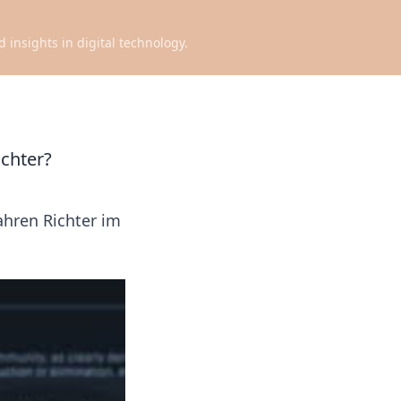
d insights in digital technology.
ichter?
ahren Richter im