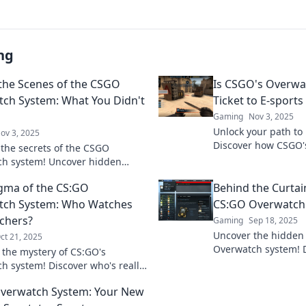
ng
the Scenes of the CSGO
Is CSGO's Overwa
ch System: What You Didn't
Ticket to E-sport
Gaming
Nov 3, 2025
Unlock your path to
ov 3, 2025
Discover how CSGO'
 the secrets of the CSGO
can be your secret
h system! Uncover hidden
and success in gam
 and expert tips you never knew
gma of the CS:GO
Behind the Curtain
is game-changing feature.
tch System: Who Watches
CS:GO Overwatch
chers?
Gaming
Sep 18, 2025
Uncover the hidden 
ct 21, 2025
Overwatch system! D
o the mystery of CS:GO's
and what it means fo
h system! Discover who's really
favorite game.
the peace and why it matters to
verwatch System: Your New
yer.