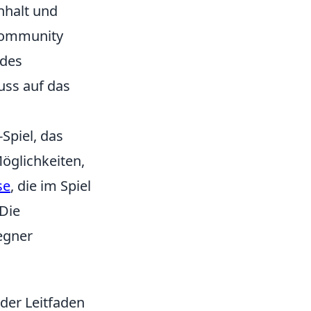
nhalt und
 Community
 des
uss auf das
Spiel, das
Möglichkeiten,
se
, die im Spiel
 Die
egner
der Leitfaden