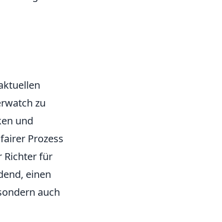
 aktuellen
erwatch zu
ken und
fairer Prozess
 Richter für
dend, einen
 sondern auch