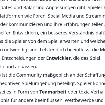
dates und Balancing-Anpassungen gibt. Spieler
lattformen wie Foren, Social Media und Streami
nder kommunizieren und ihre Erfahrungen teilen.
elfen Entwicklern, ein besseres Verständnis dafü
die Spieler von dem Spiel erwarten und welch
 notwendig sind. Letztendlich beeinflusst die M
 Entscheidungen der
Entwickler
, die das Spiel
ln und anpassen.
 ist die Community maßgeblich an der Schaffun
 negativen Spielumgebung beteiligt. Spieler könn
sei es in Form von
Teamarbeit
oder toxic Verhal
ebnis für andere beeinflussen. Wettbewerbe und 