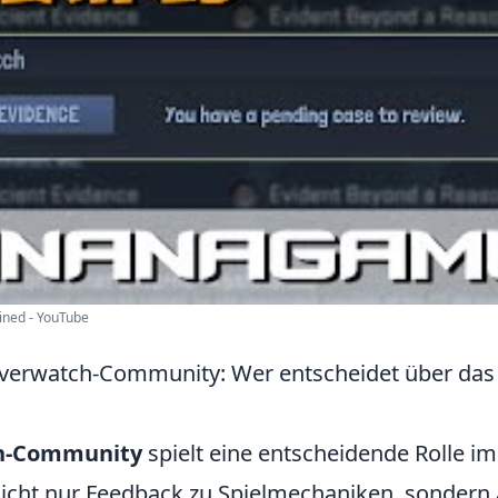
ined - YouTube
Overwatch-Community: Wer entscheidet über das 
h-Community
spielt eine entscheidende Rolle im
e nicht nur Feedback zu Spielmechaniken, sondern